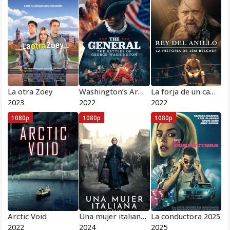
La otra Zoey
Washington’s Armor: The Journey
La forja de un campeón
2023
2022
2022
1080p
1080p
1080p
Arctic Void
Una mujer italiana (Cabrini)
La conductora 2025
2022
2024
2025