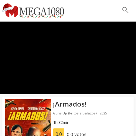
¡Armados!
Guns Up (Fritos a balazos)
2025
1h 32min
|
0.0
0.0 votos