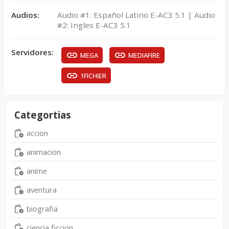
Audios:
Audio #1: Español Latino E-AC3 5.1 | Audio
#2: Ingles E-AC3 5.1
Servidores:
MEGA
MEDIAFIRE
1FICHIER
Categortias
accion
animacion
anime
aventura
biografia
ciencia ficcion