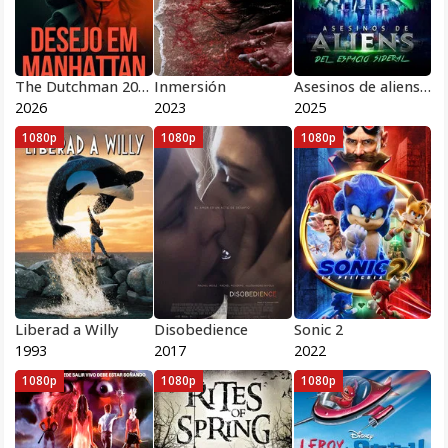
The Dutchman 2026
Inmersión
Asesinos de aliens del espacio sideral 2025
2026
2023
2025
1080p
1080p
1080p
Liberad a Willy
Disobedience
Sonic 2
1993
2017
2022
1080p
1080p
1080p