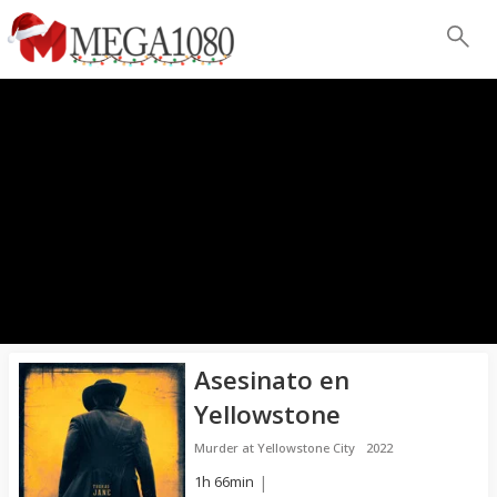
Asesinato en
Yellowstone
Murder at Yellowstone City
2022
1h 66min
|