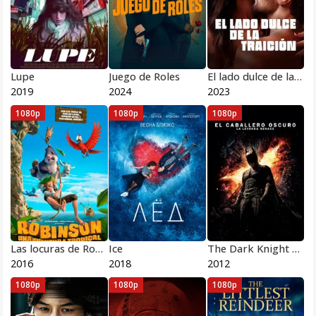
Lupe
Juego de Roles
El lado dulce de la traición
2019
2024
2023
1080p
1080p
1080p
Las locuras de Robinson Crusoe
Ice
The Dark Knight Rises
2016
2018
2012
1080p
1080p
1080p