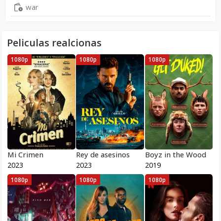
war
Peliculas realcionas
1080p
1080p
1080p
Mi Crimen
Rey de asesinos
Boyz in the Wood
2023
2023
2019
1080p
1080p
1080p