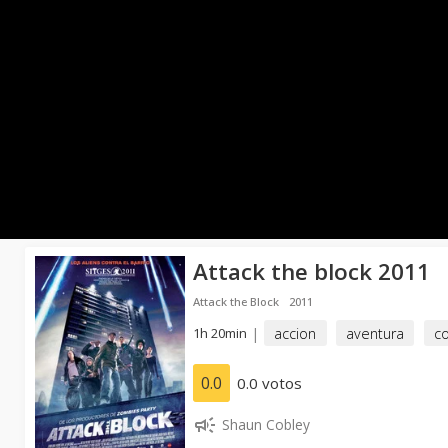
Attack the block 2011
Attack the Block
2011
1h 20min
|
accion
aventura
c
0.0
0.0 votos
Shaun Cobley