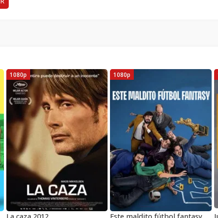
ER
1080p
1080p
La caza 2012
Este maldito fútbol fantasy
J