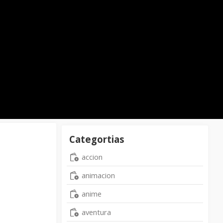
Categortias
accion
animacion
anime
aventura