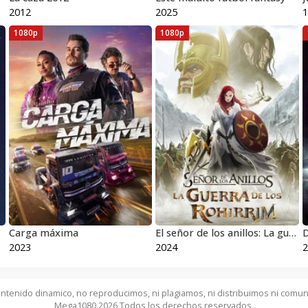
2012
2025
1
1080p
1080p
Carga máxima
El señor de los anillos: La guerra de los Rohirrim
D
2023
2024
2
ntenido dinamico, no reproducimos, ni plagiamos, ni distribuimos ni comun
Mega1080 2026 Todos los derechos reservados.