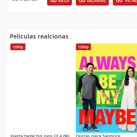
MEGA
MEDIAFIRE
1FICHI
Peliculas realcionas
1080p
1080p
Hasta tiene tus ojos (Il a déjà tes yeux)
Quizás para Siempre