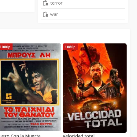
terror
war
1080p
1080p
uego Con la Muerte
Velocidad total