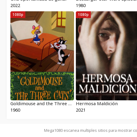
2022
1980
1080p
1080p
Goldimouse and the Three Cats 1960
Hermosa Maldición
1960
2021
Mega1080 escanea multiples sitios para mostrar co