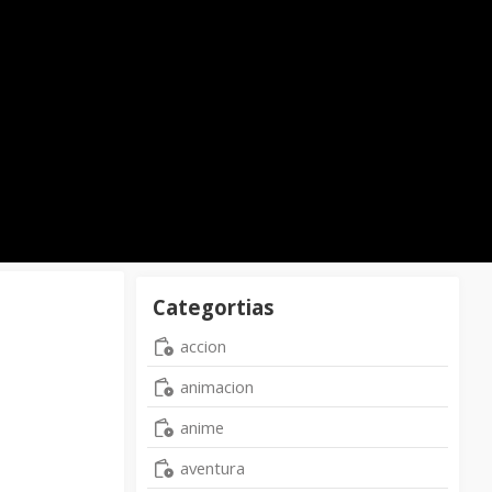
Categortias
accion
animacion
anime
aventura