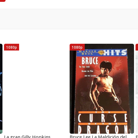
1080p
1080p
pisodio 5 El Imperio Contraataca
La gran Gilly Hopkins
Bruce Lee La Maldición del Dragón
E