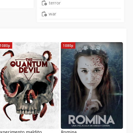
terror
war
1080p
1080p
xperimento maldito
Romina