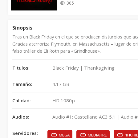
305
Sinopsis
Tras un Black Friday en el que se producen disturbios que ac
Gracias aterroriza Plymouth, en Massachusetts – lugar de ori
falso tráiler de Eli Roth para «Grindhouse».
Titulos:
Black Friday | Thanksgiving
Tamaño:
4.17 GB
Calidad:
HD 1080p
Audios:
Audio #1: Castellano AC3 5.1 | Audio #
Servidores:
MEGA
MEDIAFIRE
1FICHI