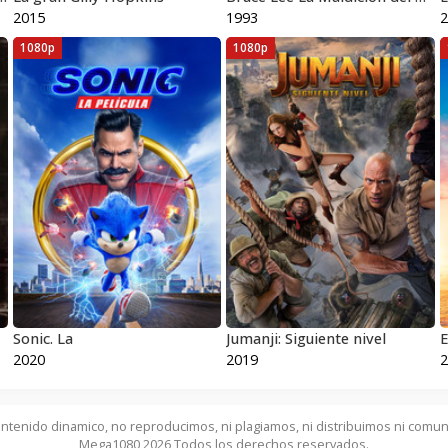
2015
1993
2
1080p
1080p
Sonic. La
Jumanji: Siguiente nivel
E
2020
2019
2
ntenido dinamico, no reproducimos, ni plagiamos, ni distribuimos ni comun
Mega1080 2026 Todos los derechos reservados.