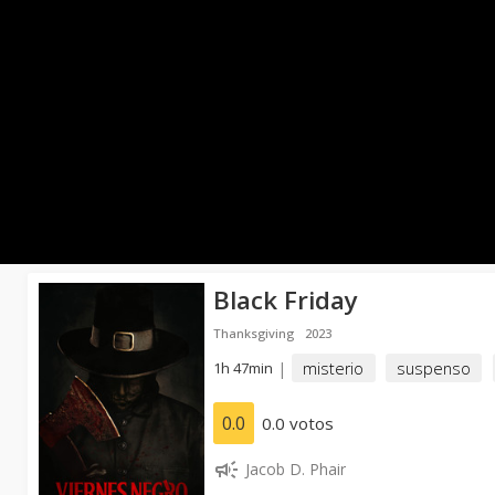
Black Friday
Thanksgiving
2023
1h 47min
|
misterio
suspenso
0.0
0.0 votos
Jacob D. Phair