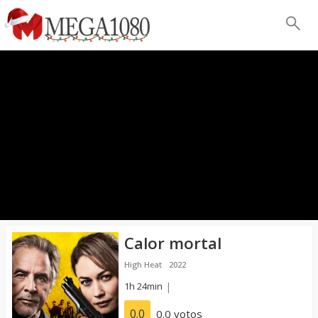
Calor mortal
High Heat
2022
1h 24min
|
0.0
0.0 votos