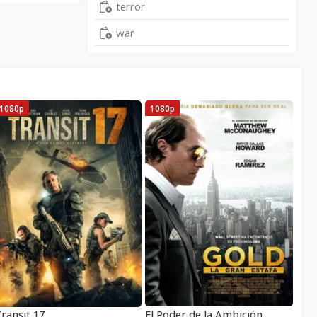
terror
war
1080p
1080p
ransit 17
El Poder de la Ambición