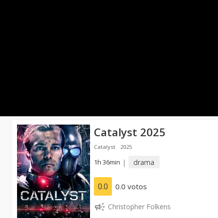
Catalyst 2025
Catalyst
2025
1h 36min
|
drama
0.0
0.0 votos
Christopher Folkens