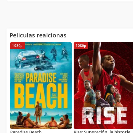
Peliculas realcionas
1080p
1080p
Paradise Beach
Rise: Superación, la histori