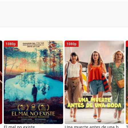
1080p
1080p
a de la familia Antetokounmpo
El mal no existe
Una muerte antes de una boda
T