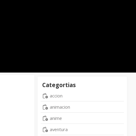
Categortias
accion
animacion
anime
aventura