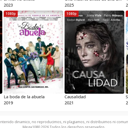
2023
2025
2
1080p
1080p
La boda de la abuela
Causalidad
S
2019
2021
2
ntenido dinamico, no reproducimos, ni plagiamos, ni distribuimos ni comun
Mega1080 2026 Todos los derechos reservados.