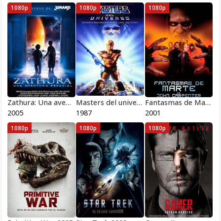
1080p
1080p
1080p
Zathura: Una aventura espacial 2005
Masters del universo 1987
Fantasmas de Marte 2001
2005
1987
2001
1080p
1080p
1080p