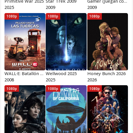
Primitive War 2025
Star Trek 2009
Gamer (Juegan contigo) 2009
2025
2009
2009
1080p
1080p
1080p
WALL·E: Batallón de limpieza 2008
Wellwood 2025
Honey Bunch 2026
2008
2025
2026
1080p
1080p
1080p