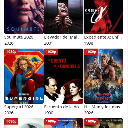
Soulm8te 2026
Elevador del Mal 2001
Expediente X: Enfréntate al futuro 1998
2026
2001
1998
1080p
1080p
1080p
Supergirl 2026
El cuento de la doncella 1990
He-Man y los masters del universo 2026
2026
1990
2026
1080p
1080p
1080p