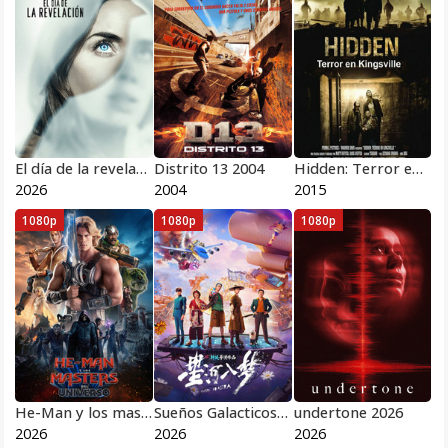
El día de la revelación 2026
Distrito 13 2004
Hidden: Terror en Kingsville 2015
2026
2004
2015
1080p
1080p
1080p
He-Man y los masters del universo 2026
Sueños Galacticos 2026
undertone 2026
2026
2026
2026