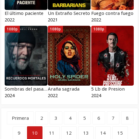
El último paciente
Un Extraño Secreto
Fuego contra fuego
2022
2021
2022
1080p
1080p
1080p
Sombras del pasado
Araña sagrada
5 Lb de Presion
2024
2022
2024
Primera
2
3
4
5
6
7
8
9
10
11
12
13
14
15