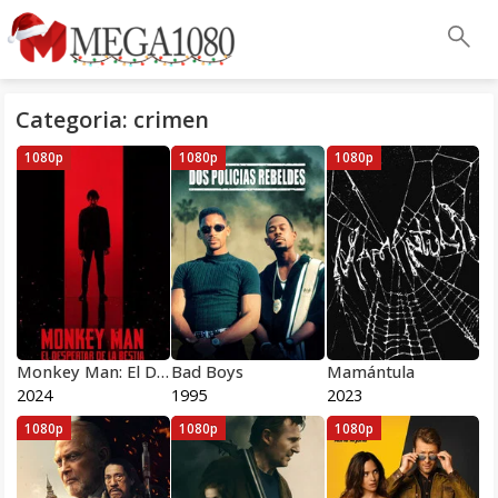
Categoria: crimen
1080p
1080p
1080p
Monkey Man: El Despertar de la Bestia
Bad Boys
Mamántula
2024
1995
2023
1080p
1080p
1080p