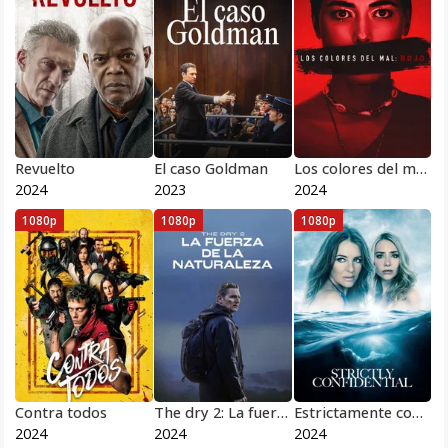
Revuelto
El caso Goldman
Los colores del mal: Rojo
2024
2023
2024
1080p
1080p
1080p
Contra todos
The dry 2: La fuerza de la naturaleza
Estrictamente confidencial
2024
2024
2024