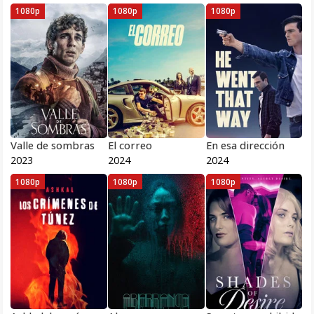
1080p
1080p
1080p
Valle de sombras
El correo
En esa dirección
2023
2024
2024
1080p
1080p
1080p