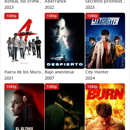
Ashkal, los crímenes de Túnez
Aberrance
Secretos prohibidos
2023
2022
2023
1080p
1080p
1080p
Fuera de los Muros del Colegio
Bajo anestesia
City Hunter
2021
2007
2024
1080p
1080p
1080p