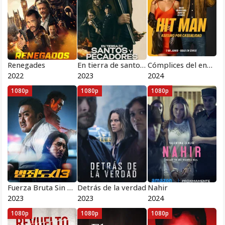
Renegades
En tierra de santos y pecadores
Cómplices del engaño
2022
2023
2024
1080p
1080p
1080p
Fuerza Bruta Sin Salida
Detrás de la verdad
Nahir
2023
2023
2024
1080p
1080p
1080p