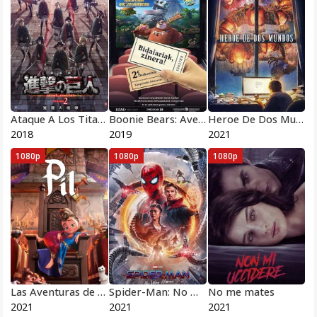
Ataque A Los Titanes: El Rugido del Despertar
Boonie Bears: Aventura en la prehistoria
Heroe De Dos Mundos
2018
2019
2021
1080p
1080p
1080p
Las Aventuras de Pil
Spider-Man: No Way Home
No me mates
2021
2021
2021