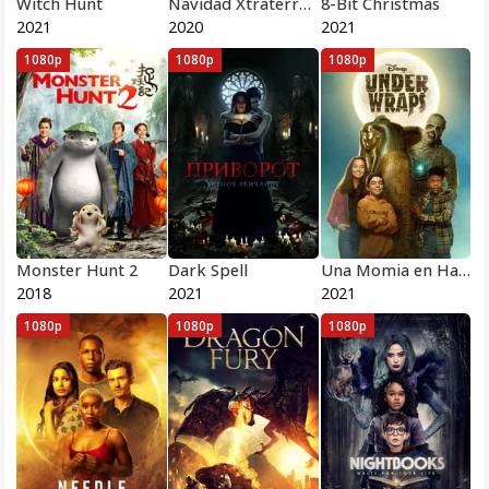
Witch Hunt
Navidad Xtraterrestre
8-Bit Christmas
2021
2020
2021
1080p
1080p
1080p
Monster Hunt 2
Dark Spell
Una Momia en Halloween
2018
2021
2021
1080p
1080p
1080p