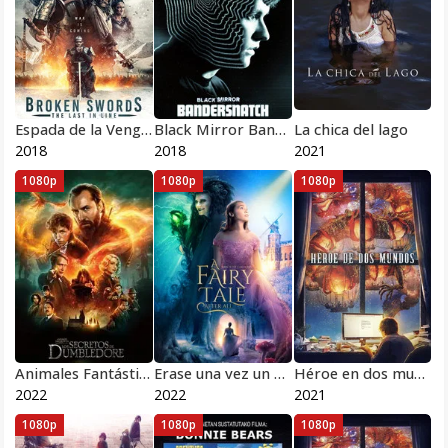
Espada de la Venganza: Hasta la Ultima Linea
Black Mirror Bandersnatch
La chica del lago
2018
2018
2021
1080p
1080p
1080p
Animales Fantásticos: Los Secretos de Dumbledore
Erase una vez un cuento de hadas
Héroe en dos mundos
2022
2022
2021
1080p
1080p
1080p