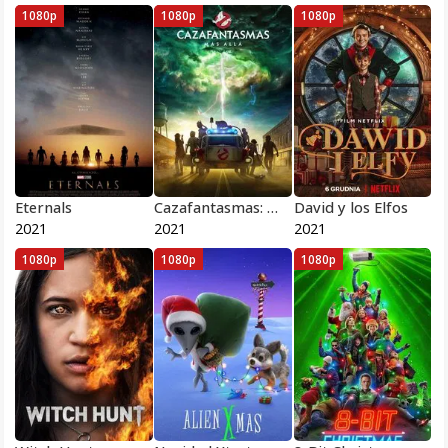
1080p
1080p
1080p
Eternals
Cazafantasmas: Más allá
David y los Elfos
2021
2021
2021
1080p
1080p
1080p