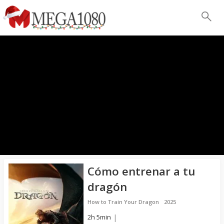
Cómo entrenar a tu
dragón
How to Train Your Dragon
2025
2h 5min
|