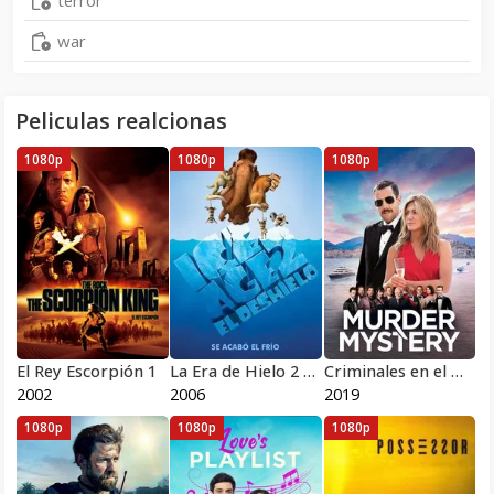
terror
war
Peliculas realcionas
1080p
1080p
1080p
El Rey Escorpión 1
La Era de Hielo 2 El Deshielo
Criminales en el mar
2002
2006
2019
1080p
1080p
1080p