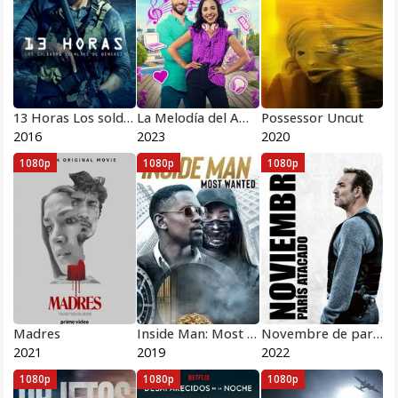
13 Horas Los soldados secretos de Bengasi
La Melodía del Amor
Possessor Uncut
2016
2023
2020
1080p
1080p
1080p
Madres
Inside Man: Most Wanted
Novembre de parís atacado
2021
2019
2022
1080p
1080p
1080p