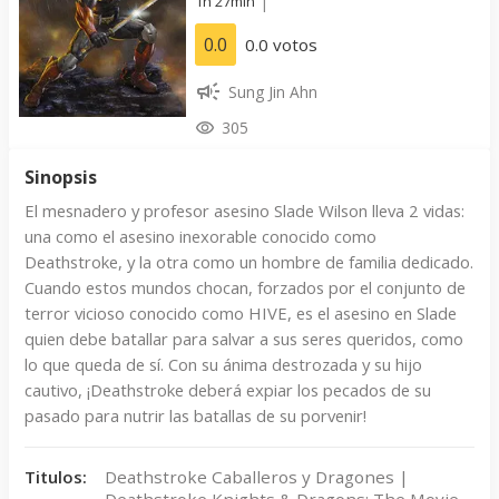
1h 27min
|
0.0
0.0 votos
Sung Jin Ahn
305
Sinopsis
El mesnadero y profesor asesino Slade Wilson lleva 2 vidas:
una como el asesino inexorable conocido como
Deathstroke, y la otra como un hombre de familia dedicado.
Cuando estos mundos chocan, forzados por el conjunto de
terror vicioso conocido como HIVE, es el asesino en Slade
quien debe batallar para salvar a sus seres queridos, como
lo que queda de sí. Con su ánima destrozada y su hijo
cautivo, ¡Deathstroke deberá expiar los pecados de su
pasado para nutrir las batallas de su porvenir!
Titulos:
Deathstroke Caballeros y Dragones |
Deathstroke Knights & Dragons: The Movie