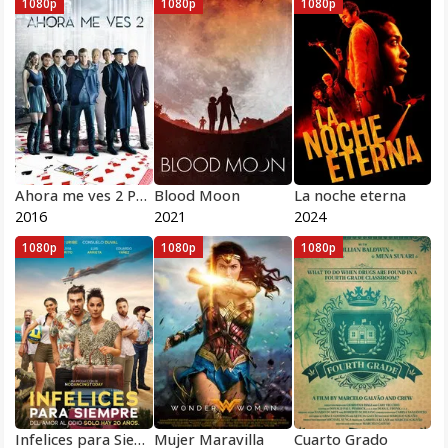
1080p
1080p
1080p
Ahora me ves 2 Pelicula Completa HD 1080 [MEGA] [LATINO]
Blood Moon
La noche eterna
2016
2021
2024
1080p
1080p
1080p
Infelices para Siempre
Mujer Maravilla
Cuarto Grado