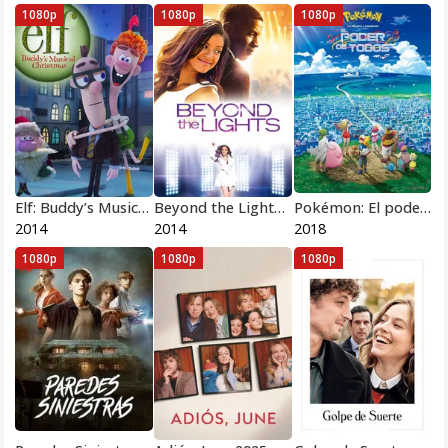
1080p
1080p
1080p
Elf: Buddy’s Musical Christmas
Beyond the Lights Pelicula Completa HD 1080 [MEGA] [LATINO]
Pokémon: El poder de todos
2014
2014
2018
1080p
1080p
1080p