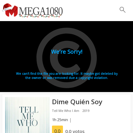
Dime Quién Soy
Tell Me Who I Am
2019
1h 25min
|
0.0
0.0 votos