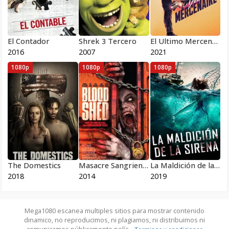
El Contador
Shrek 3 Tercero
El Ultimo Mercenario
2016
2007
2021
1080p
1080p
1080p
The Domestics
Masacre Sangrienta
La Maldición de la Sirena
2018
2014
2019
Mega1080 escanea multiples sitios para mostrar contenido
dinamico, no reproducimos, ni plagiamos, ni distribuimos ni
comunicamos públicamente pelíc...