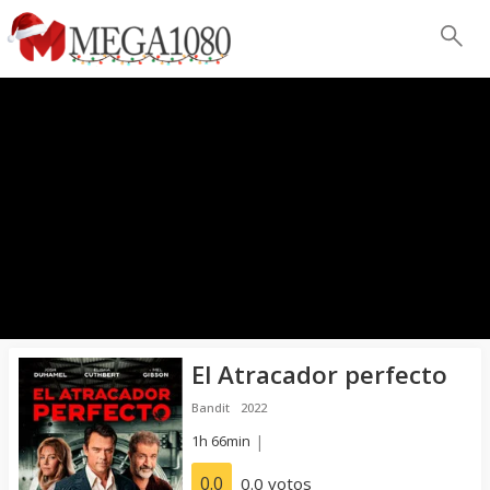
El Atracador perfecto
Bandit
2022
1h 66min
|
0.0
0.0 votos