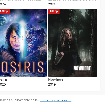
974
2021
1080p
1080p
siris
Nowhere
025
2019
icamos públicamente pelíc...
Terminos y condiciones