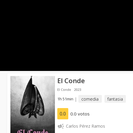
El Conde
El Conde
2023
1h 51min
|
comedia
fantasia
0.0
0.0 votos
Carlos Pérez Ramos