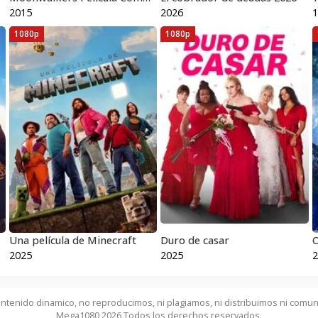
2015
2026
1
1080p
1080p
Una película de Minecraft
Duro de casar
O
2025
2025
2
ntenido dinamico, no reproducimos, ni plagiamos, ni distribuimos ni comun
Mega1080 2026 Todos los derechos reservados.