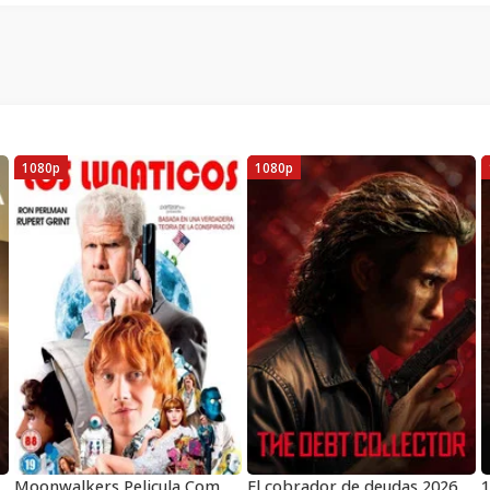
1080p
1080p
Moonwalkers Pelicula Completa HD 1080 [MEGA] [LATINO]
El cobrador de deudas 2026
1