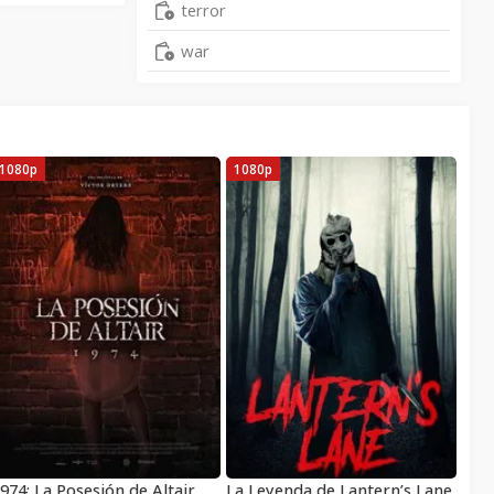
terror
war
1080p
1080p
974: La Posesión de Altair
La Leyenda de Lantern’s Lane