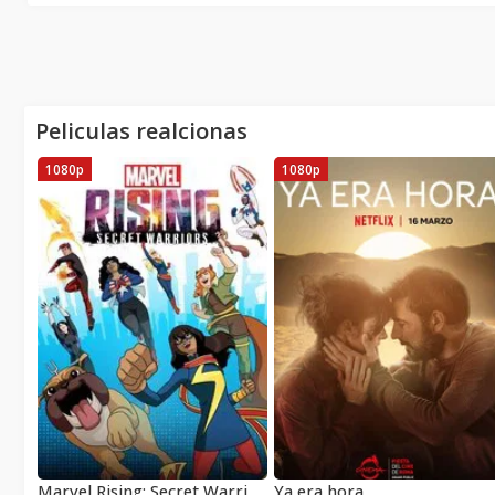
Peliculas realcionas
1080p
1080p
Marvel Rising: Secret Warriors
Ya era hora