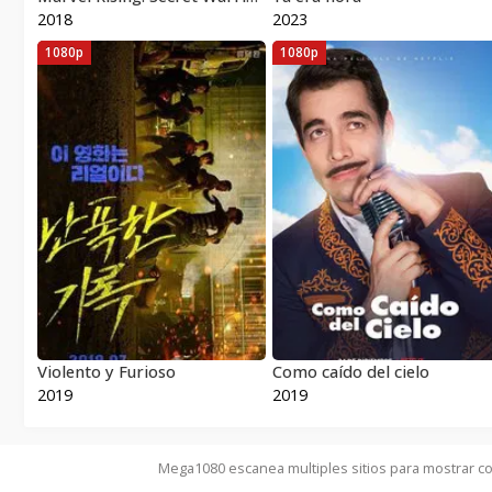
2018
2023
1080p
1080p
Violento y Furioso
Como caído del cielo
2019
2019
Mega1080 escanea multiples sitios para mostrar co