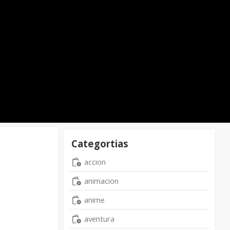
Categortias
accion
animacion
anime
aventura