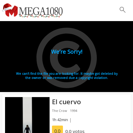
El cuervo
The Crow
1994
1h 42min
|
0.0
0.0 votos