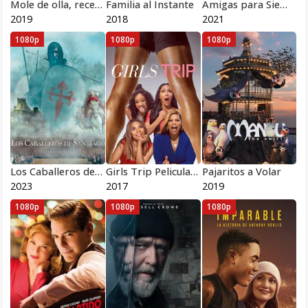
Mole de olla, receta original
Familia al Instante
Amigas para Siempre
2019
2018
2021
1080p
1080p
1080p
Los Caballeros de Santiago
Girls Trip Pelicula Completa HD 1080p [MEGA] [LATINO] 2017
Pajaritos a Volar
2023
2017
2019
1080p
1080p
1080p