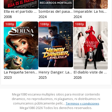
Ella es el partido 2008
Sombras del pasado
Imparable: La historia de Anthony Robles
2008
2024
2024
1080p
1080p
1080p
La Pequeña Serena: Un Océano de Aventuras
Henry Danger: La Película
El diablo viste de Prada 2 2026
2023
2025
2026
Mega1080 escanea multiples sitios para mostrar contenido
dinamico, no reproducimos, ni plagiamos, ni distribuimos ni
comunicamos públicamente pelíc...
Terminos y condiciones
Mega1080 2026 Todos los derechos reservados.