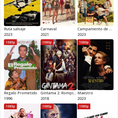
Ruta salvaje
Carnaval
Campamento de Teatro
2023
2021
2023
1080p
1080p
1080p
Regalo Prometido
Gintama 2: Rompiendo Reglas
Maestro
1996
2018
2023
1080p
1080p
1080p