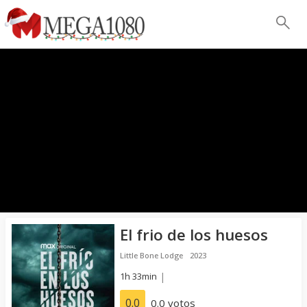
El frio de los huesos
Little Bone Lodge
2023
1h 33min
|
0.0
0.0 votos