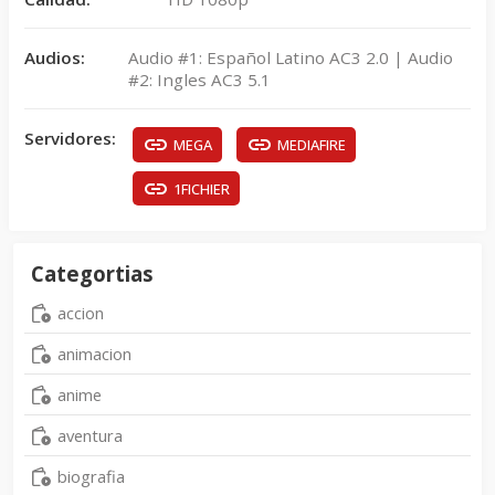
Audios:
Audio #1: Español Latino AC3 2.0 | Audio
#2: Ingles AC3 5.1
Servidores:
MEGA
MEDIAFIRE
1FICHIER
Categortias
accion
animacion
anime
aventura
biografia