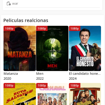
war
Peliculas realcionas
1080p
1080p
1080p
Matanza
Men
El candidato honesto
2020
2022
2024
1080p
1080p
1080p