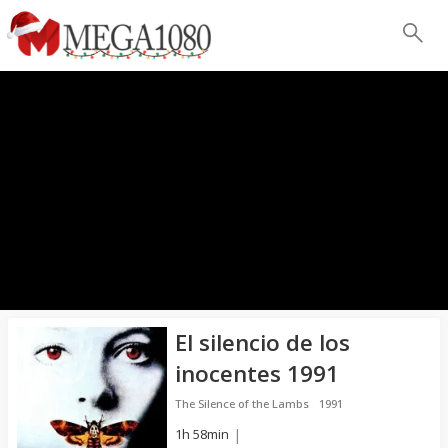
El silencio de los
inocentes 1991
The Silence of the Lambs
1991
1h 58min
|