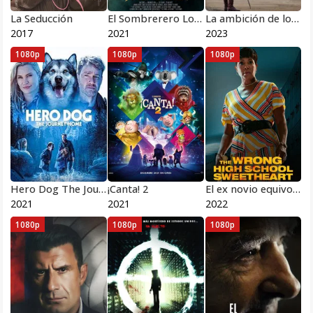
La Seducción
El Sombrerero Loco
La ambición de los hombres
2017
2021
2023
1080p
1080p
1080p
Hero Dog The Journey Home 2021
¡Canta! 2
El ex novio equivocado
2021
2021
2022
1080p
1080p
1080p