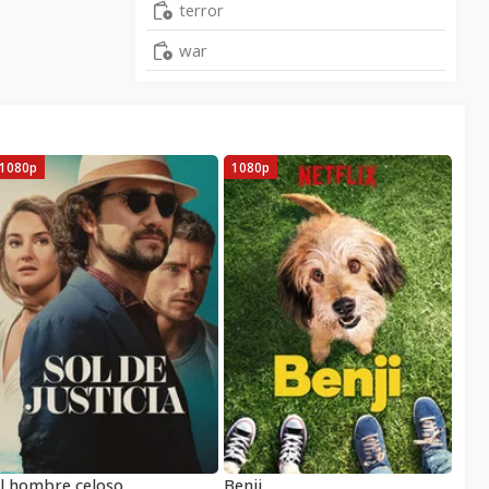
terror
war
1080p
1080p
l hombre celoso
Benji