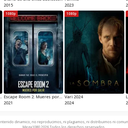
2015
2023
2
1080p
1080p
licula Completa HD 1080p [MEGA] [LATINO]
Escape Room 2: Mueres por salir
Vari 2024
L
2021
2024
2
ntenido dinamico, no reproducimos, ni plagiamos, ni distribuimos ni comun
Mega1080 2026 Todos los derechos reservados.