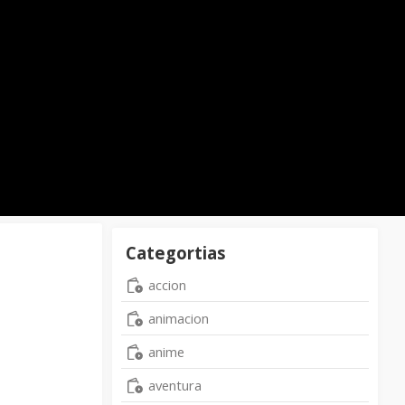
Categortias
accion
animacion
anime
aventura