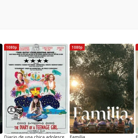
1080p
1080p
Diario de una chica adolescente Pelicula Completa HD 1080 [MEGA] [LATINO]
Familia
E