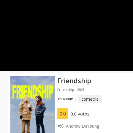
Friendship
Friendship
2025
1h 40min
|
comedia
0.0
0.0 votos
Andrew DeYoung