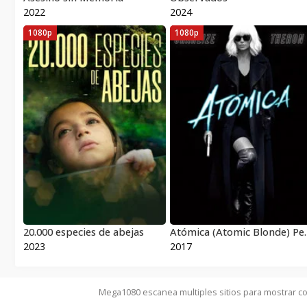
2022
2024
1080p
1080p
20.000 especies de abejas
Atómica (Atomic Blonde) Pe
2023
2017
Mega1080 escanea multiples sitios para mostrar co