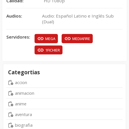
Calidad:
HD 1080p
Audios:
Audio: Español Latino e Inglés Sub
(Dual)
Servidores:
MEGA
MEDIAFIRE
1FICHIER
Categortias
accion
animacion
anime
aventura
biografia