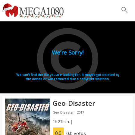
Geo-Disaster
Geo-Disaster
2017
1h 27min
|
0.0
0.0 votos