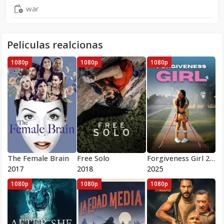
war
Peliculas realcionas
1080p
1080p
1080p
The Female Brain
Free Solo
Forgiveness Girl 2025
2017
2018
2025
1080p
1080p
1080p