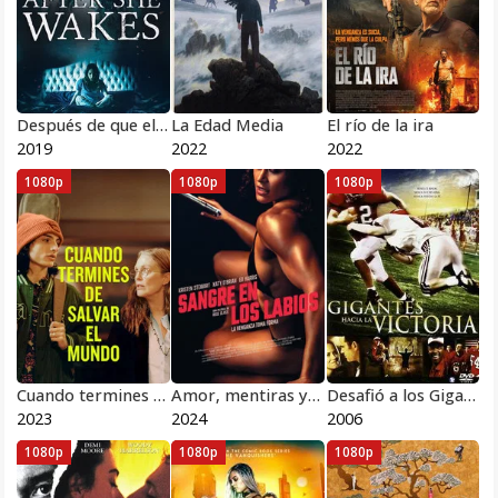
Después de que ella Despierte
La Edad Media
El río de la ira
2019
2022
2022
1080p
1080p
1080p
Cuando termines de salvar el mundo
Amor, mentiras y sangre
Desafió a los Gigantes
2023
2024
2006
1080p
1080p
1080p