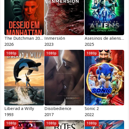
The Dutchman 2026
Inmersión
Asesinos de aliens del espacio sideral 2025
2026
2023
2025
1080p
1080p
1080p
Liberad a Willy
Disobedience
Sonic 2
1993
2017
2022
1080p
1080p
1080p