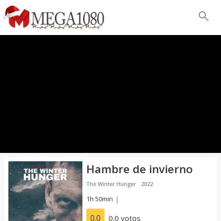
Hambre de invierno
The Winter Hunger
2022
1h 50min
|
0.0
0.0 votos