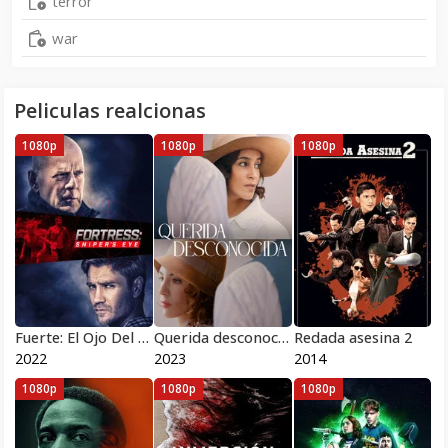
terror
war
Peliculas realcionas
1080p
1080p
1080p
Fuerte: El Ojo Del Francotirador
Querida desconocida
Redada asesina 2
2022
2023
2014
1080p
1080p
1080p