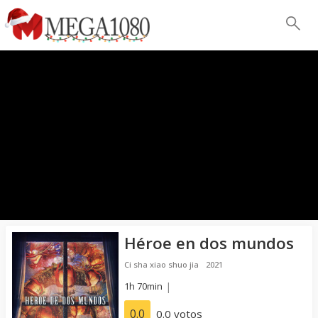
Héroe en dos mundos
Ci sha xiao shuo jia
2021
1h 70min
|
0.0
0.0 votos