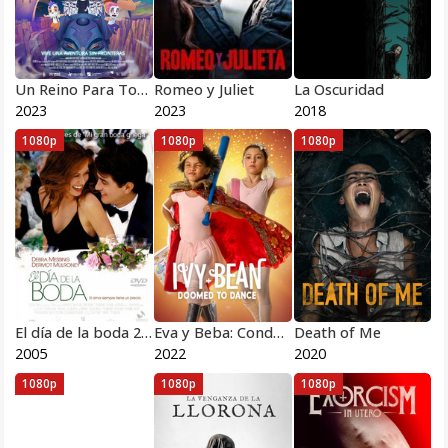
Un Reino Para Todos Nosotros
Romeo y Juliet
La Oscuridad
2023
2023
2018
1080p
1080p
1080p
El día de la boda 2005
Eva y Beba: Condenadas a bailar
Death of Me
2005
2022
2020
1080p
1080p
1080p