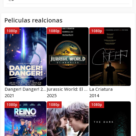
Peliculas realcionas
1080p
1080p
1080p
Danger! Danger! 2021
Jurassic World: El renacer
La Criatura
2021
2025
2014
1080p
1080p
1080p