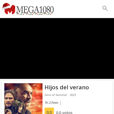
Hijos del verano
Sons of Summer
2023
1h 27min
|
0.0
0.0 votos