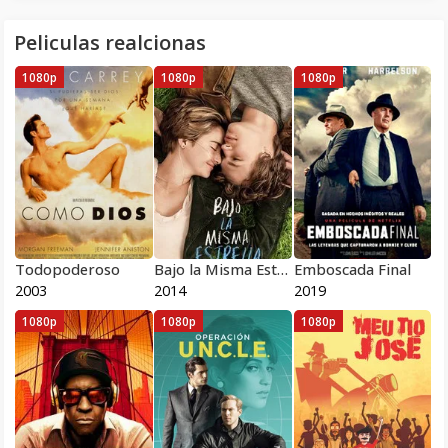
Peliculas realcionas
1080p
1080p
1080p
Todopoderoso
Bajo la Misma Estrella
Emboscada Final
2003
2014
2019
1080p
1080p
1080p