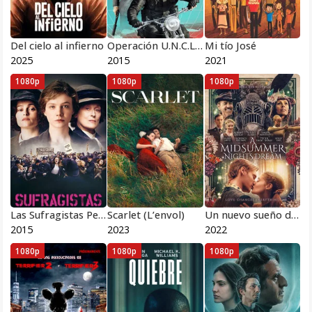
Del cielo al infierno
Operación U.N.C.L.E. Cipol
Mi tío José
2025
2015
2021
1080p
1080p
1080p
Las Sufragistas Pelicula Completa HD 1080 [MEGA] [LATINO]
Scarlet (L’envol)
Un nuevo sueño de una noche de verano
2015
2023
2022
1080p
1080p
1080p