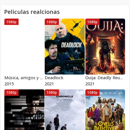
Peliculas realcionas
1080p
1080p
1080p
Música, amigos y fiesta Pelicula Completa HD 1080 [MEGA] [LATINO]
Deadlock
Ouija: Deadly Reunion
2015
2021
2021
1080p
1080p
1080p