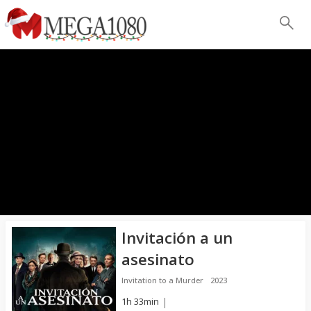
Invitación a un
asesinato
Invitation to a Murder
2023
1h 33min
|