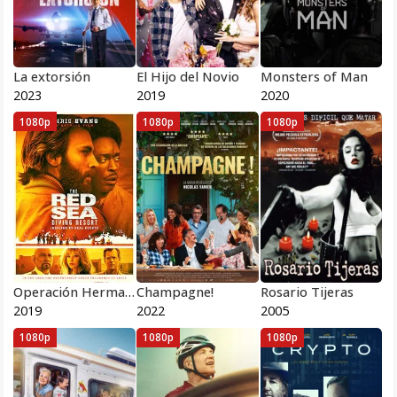
La extorsión
El Hijo del Novio
Monsters of Man
2023
2019
2020
1080p
1080p
1080p
Operación Hermanos
Champagne!
Rosario Tijeras
2019
2022
2005
1080p
1080p
1080p