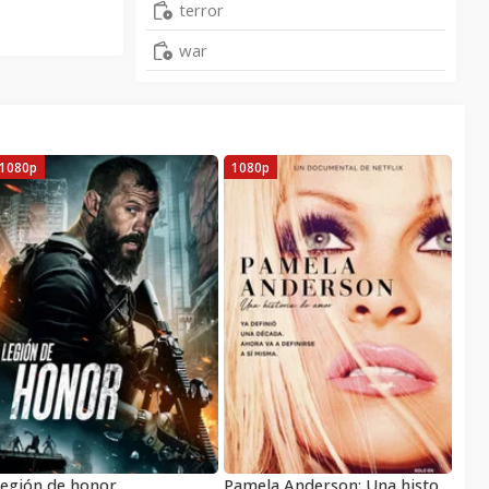
terror
war
1080p
1080p
egión de honor
Pamela Anderson: Una historia de amor