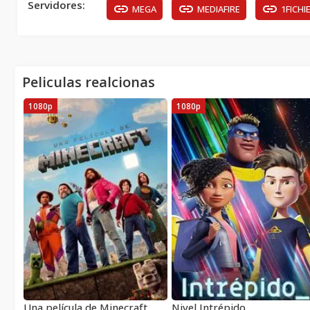
Servidores:
MEGA
MEDIAFIRE
1FICHI
Peliculas realcionas
1080p
1080p
Una película de Minecraft
Nivel Intrépido