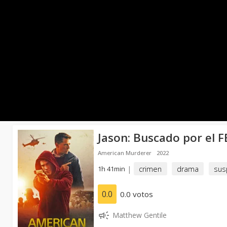
Jason: Buscado por el F
American Murderer
2022
1h 41min
|
crimen
drama
sus
0.0
0.0 votos
Matthew Gentile