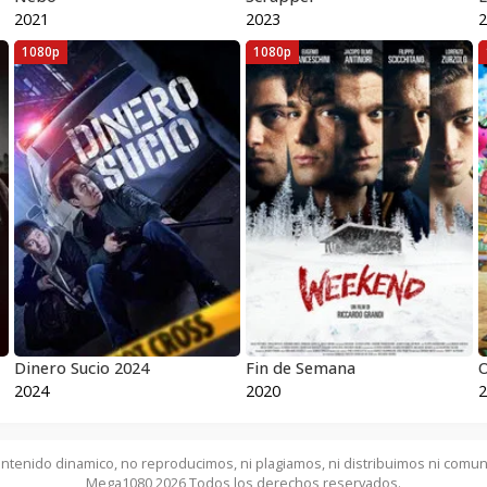
2021
2023
2
1080p
1080p
Dinero Sucio 2024
Fin de Semana
O
2024
2020
2
ntenido dinamico, no reproducimos, ni plagiamos, ni distribuimos ni comun
Mega1080 2026 Todos los derechos reservados.