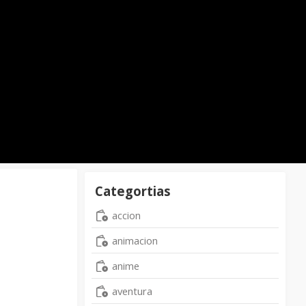
Categortias
accion
animacion
anime
aventura