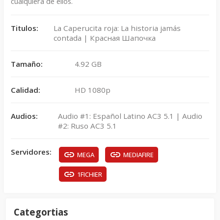
cualquiera de ellos.
Titulos:
La Caperucita roja: La historia jamás
contada | Красная Шапочка
Tamaño:
4.92 GB
Calidad:
HD 1080p
Audios:
Audio #1: Español Latino AC3 5.1 | Audio
#2: Ruso AC3 5.1
Servidores:
MEGA
MEDIAFIRE
1FICHIER
Categortias