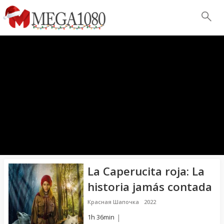
La Caperucita roja: La
historia jamás contada
Красная Шапочка
2022
1h 36min
|