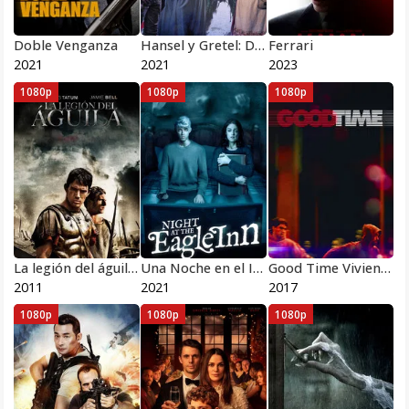
Doble Venganza
Hansel y Gretel: Después de siempre
Ferrari
2021
2021
2023
1080p
1080p
1080p
La legión del águila 2011
Una Noche en el Infierno
Good Time Viviendo al límite
2011
2021
2017
1080p
1080p
1080p