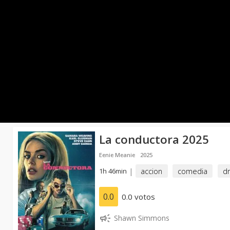
La conductora 2025
Eenie Meanie
2025
1h 46min
|
accion
comedia
d
0.0
0.0 votos
Shawn Simmons