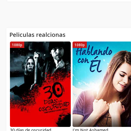
Peliculas realcionas
1080p
1080p
30 días de oscuridad
I’m Not Ashamed