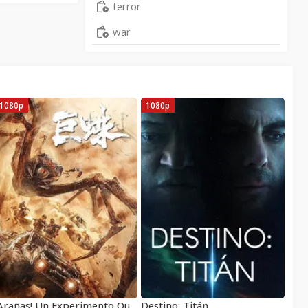
terror
war
1080p
1080p
¡Arañas! Un Experimento Que Salió Mal
Destino: Titán