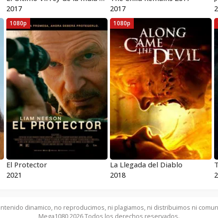
2017
2017
2
1080p
1080p
El Protector
La Llegada del Diablo
T
2021
2018
2
ntenido dinamico, no reproducimos, ni plagiamos, ni distribuimos ni comun
Mega1080 2026 Todos los derechos reservados.