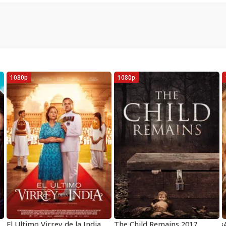
1080p
1080p
El Ultimo Virrey de la India Pelicula Completa HD 1080p [MEGA] [LATINO] 2017
The Child Remains 2017