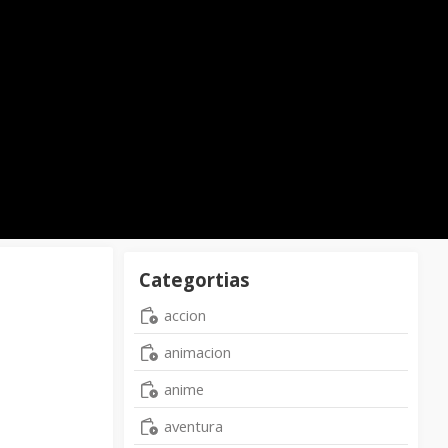
Categortias
accion
animacion
anime
aventura