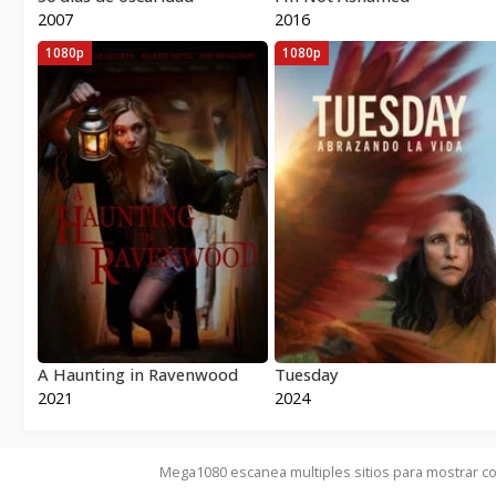
2007
2016
1080p
1080p
A Haunting in Ravenwood
Tuesday
2021
2024
Mega1080 escanea multiples sitios para mostrar co