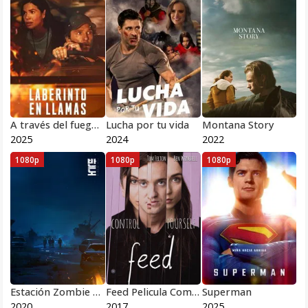
A través del fuego 2025
Lucha por tu vida
Montana Story
2025
2024
2022
1080p
1080p
1080p
Estación Zombie 2 Península
Feed Pelicula Completa HD 1080p [MEGA] [LATINO]
Superman
2020
2017
2025