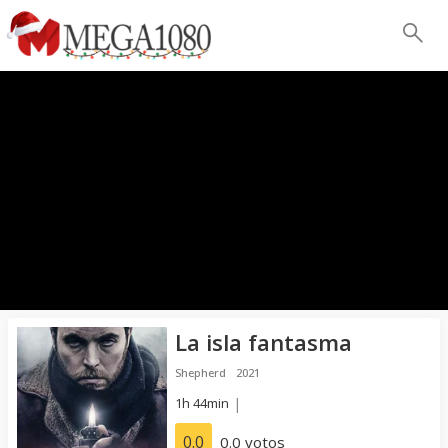
La isla fantasma
Shepherd
2021
1h 44min
|
0.0
0.0 votos