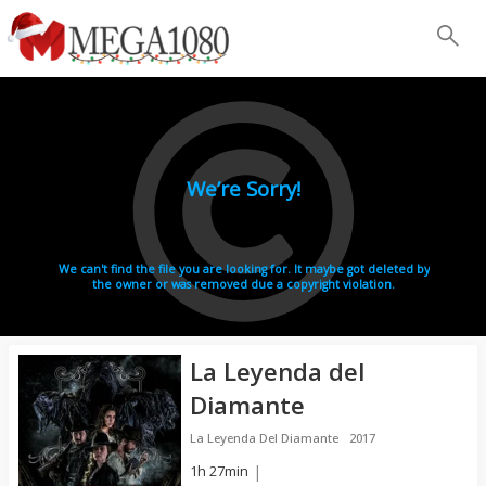
La Leyenda del
Diamante
La Leyenda Del Diamante
2017
1h 27min
|