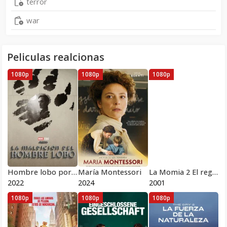
terror
war
Peliculas realcionas
1080p
1080p
1080p
Hombre lobo por la noche
María Montessori
La Momia 2 El regreso Pelicula Completa HD 1080 [MEGA] [LATINO]
2022
2024
2001
1080p
1080p
1080p