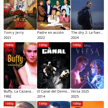
Tom y Jerry
Padre en acción
The dry 2: La fuerza de la naturaleza
2021
2022
2024
1080p
1080p
1080p
Buffy, La Cazavampiros
El Canal del Demonio
Versa 2025
1992
2014
2025
1080p
1080p
1080p