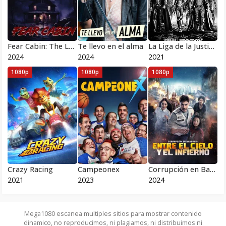
Fear Cabin: The Last Weekend of Summer
Te llevo en el alma
La Liga de la Justicia de Zack Snyder
2024
2024
2021
1080p
1080p
1080p
Crazy Racing
Campeonex
Corrupción en Bangkok: Entre el cielo y el infierno
2021
2023
2024
Mega1080 escanea multiples sitios para mostrar contenido
dinamico, no reproducimos, ni plagiamos, ni distribuimos ni