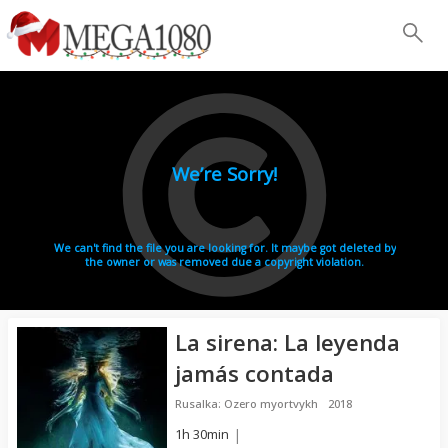
La sirena: La leyenda
jamás contada
Rusalka: Ozero myortvykh
2018
1h 30min
|