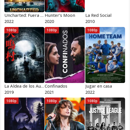
Uncharted: Fuera del Mapa
Hunter’s Moon
La Red Social
2022
2020
2010
1080p
1080p
1080p
La Aldea de los Aullidos
Confinados
Jugar en casa
2019
2021
2022
1080p
1080p
1080p