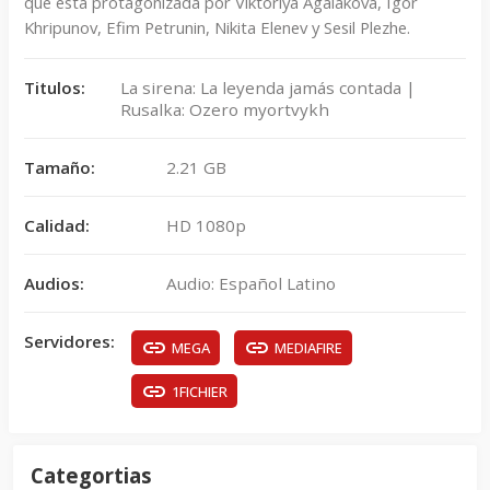
que está protagonizada por Viktoriya Agalakova, Igor
Khripunov, Efim Petrunin, Nikita Elenev y Sesil Plezhe.
Titulos:
La sirena: La leyenda jamás contada |
Rusalka: Ozero myortvykh
Tamaño:
2.21 GB
Calidad:
HD 1080p
Audios:
Audio: Español Latino
Servidores:
MEGA
MEDIAFIRE
1FICHIER
Categortias