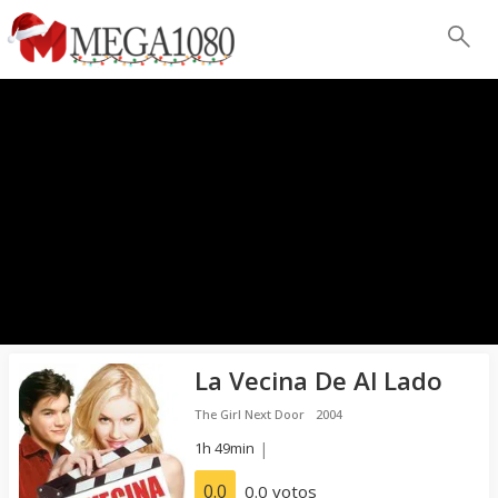
La Vecina De Al Lado
The Girl Next Door
2004
1h 49min
|
0.0
0.0 votos