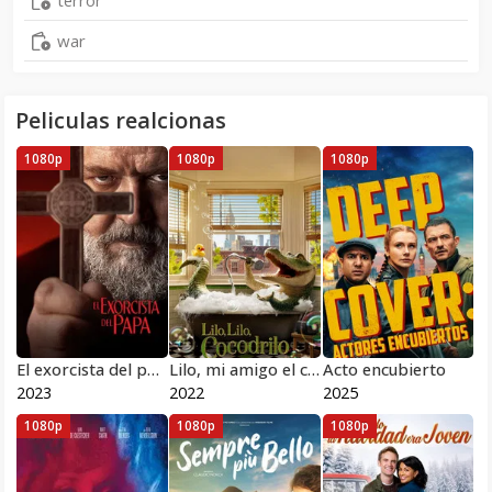
terror
war
Peliculas realcionas
1080p
1080p
1080p
El exorcista del papa
Lilo, mi amigo el cocodrilo
Acto encubierto
2023
2022
2025
1080p
1080p
1080p