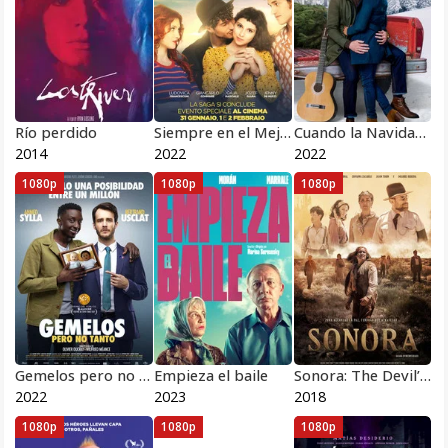
Río perdido
Siempre en el Mejor Momento
Cuando la Navidad era joven
2014
2022
2022
1080p
1080p
1080p
Gemelos pero no tanto
Empieza el baile
Sonora: The Devil’s Highway
2022
2023
2018
1080p
1080p
1080p