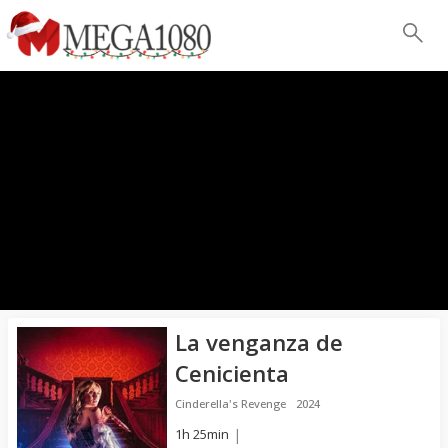
La venganza de
Cenicienta
Cinderella's Revenge
2024
1h 25min
|