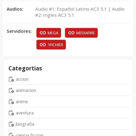
Audios:
Audio #1: Español Latino AC3 5.1 | Audio
#2: Ingles AC3 5.1
Servidores:
MEGA
MEDIAFIRE
1FICHIER
Categortias
accion
animacion
anime
aventura
biografia
ciencia ficcion