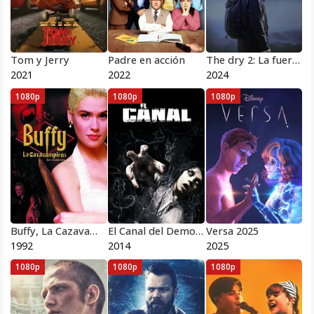
Tom y Jerry
Padre en acción
The dry 2: La fuerza de la naturaleza
2021
2022
2024
1080p
1080p
1080p
Buffy, La Cazavampiros
El Canal del Demonio
Versa 2025
1992
2014
2025
1080p
1080p
1080p