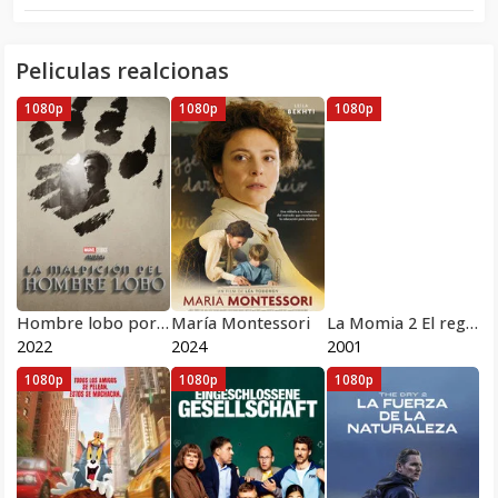
Peliculas realcionas
1080p
1080p
1080p
Hombre lobo por la noche
María Montessori
La Momia 2 El regreso Pelicula Completa HD 1080 [MEGA] [LATINO]
2022
2024
2001
1080p
1080p
1080p