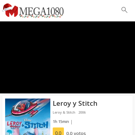
Leroy y Stitch
Leroy & Stitch
2006
1h 15min
|
0.0
0.0 votos