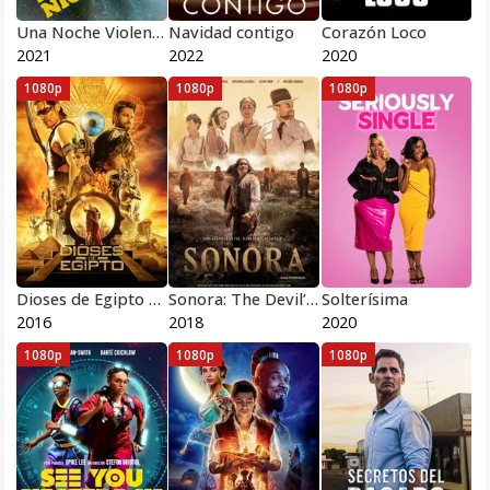
Una Noche Violenta en New York
Navidad contigo
Corazón Loco
2021
2022
2020
1080p
1080p
1080p
Dioses de Egipto Pelicula Completa HD 1080 [MEGA] [LATINO]
Sonora: The Devil’s Highway
Solterísima
2016
2018
2020
1080p
1080p
1080p