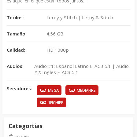
es aquel en el que están todos juntos…
Titulos:
Leroy y Stitch | Leroy & Stitch
Tamaño:
4.56 GB
Calidad:
HD 1080p
Audios:
Audio #1: Español Latino E-AC3 5.1 | Audio
#2: Ingles E-AC3 5.1
Servidores:
MEGA
MEDIAFIRE
1FICHIER
Categortias
accion