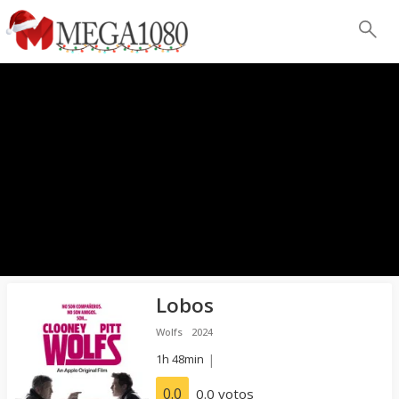
Lobos
Wolfs
2024
1h 48min
|
0.0
0.0 votos