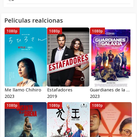
Peliculas realcionas
1080p
1080p
1080p
Me llamo Chihiro
Estafadores
Guardianes de la Galaxia: Volumen 3
2023
2019
2023
1080p
1080p
1080p