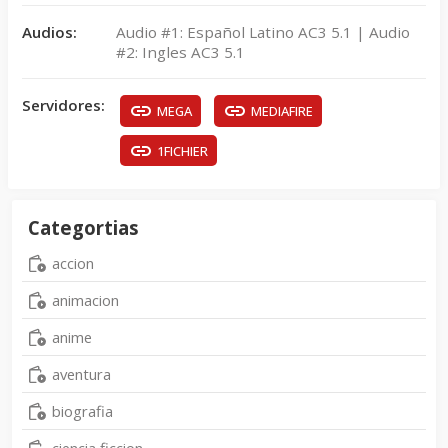
Audios:
Audio #1: Español Latino AC3 5.1 | Audio
#2: Ingles AC3 5.1
Servidores:
MEGA
MEDIAFIRE
1FICHIER
Categortias
accion
animacion
anime
aventura
biografia
ciencia ficcion