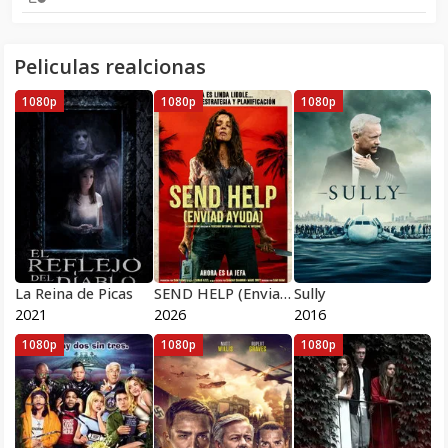
Peliculas realcionas
1080p
1080p
1080p
La Reina de Picas
SEND HELP (Enviad ayuda) 2026
Sully
2021
2026
2016
1080p
1080p
1080p