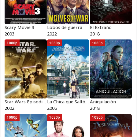
Scary Movie 3
Lobos de guerra
El Extraño
2003
2022
2018
1080p
1080p
1080p
Star Wars Episodio 2 El ataque de los Clones Películas Completa HD 1080p [MEGA] [LATINO]v
La Chica que Saltó a Través del Tiempo
Aniquilación
2002
2006
2018
1080p
1080p
1080p