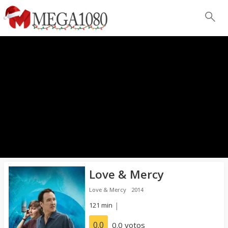
Love & Mercy
Love & Mercy
2014
121 min
|
0.0
0.0 votos