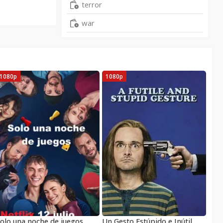
terror
war
1080p
1080p
olo una noche de juegos
Un Gesto Estúpido e Inútil