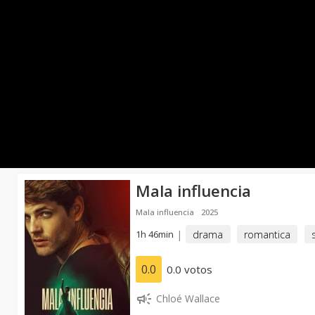
Mala influencia
Mala influencia
2025
1h 46min
|
drama
romantica
0.0
0.0 votos
Chloé Wallace