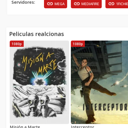
Servidores:
MEGA
MEDIAFIRE
1FICHI
Peliculas realcionas
1080p
1080p
Misión a Marte
Interceptor