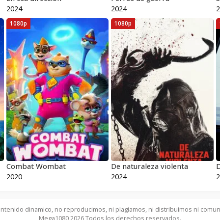
2024
2024
2
1080p
1080p
Combat Wombat
De naturaleza violenta
D
2020
2024
2
ntenido dinamico, no reproducimos, ni plagiamos, ni distribuimos ni comun
Mega1080 2026 Todos los derechos reservados.