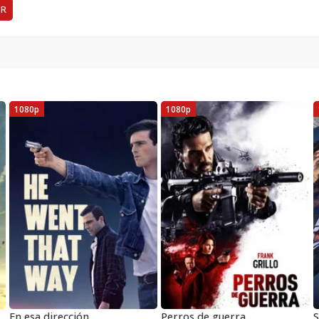
ER
1080p
1080p
En esa dirección
Perros de guerra
S