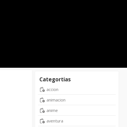
Categortias
accion
animacion
anime
aventura