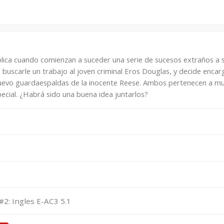
mplica cuando comienzan a suceder una serie de sucesos extraños a 
uscarle un trabajo al joven criminal Eros Douglas, y decide encarg
el nuevo guardaespaldas de la inocente Reese. Ambos pertenecen a 
ecial. ¿Habrá sido una buena idea juntarlos?
#2: Ingles E-AC3 5.1