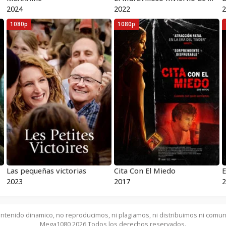
2024
2022
2
1080p
1080p
Las pequeñas victorias
Cita Con El Miedo
2023
2017
2
ntenido dinamico, no reproducimos, ni plagiamos, ni distribuimos ni comun
Mega1080 2026 Todos los derechos reservados.