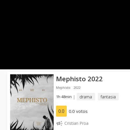
Mephisto 2022
Mephisto
2022
1h 48min
|
drama
fantasia
0.0
0.0 votos
Cristian Proa