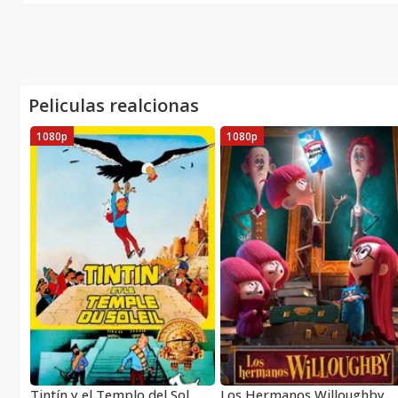
Peliculas realcionas
1080p
1080p
Tintín y el Templo del Sol
Los Hermanos Willoughby