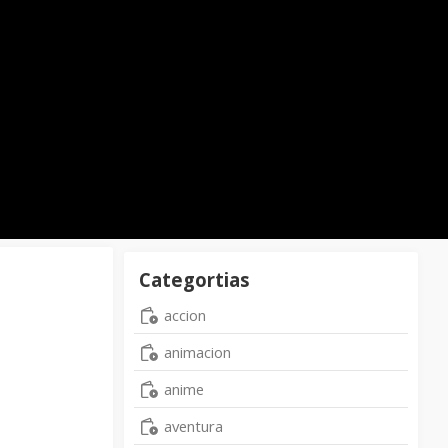
Categortias
accion
animacion
anime
aventura