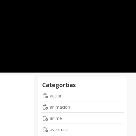
Categortias
accion
animacion
anime
aventura