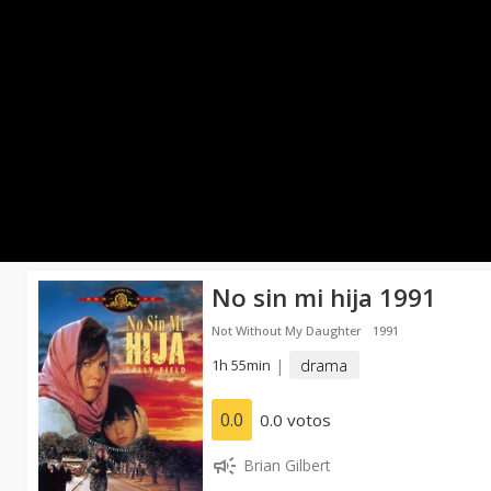
No sin mi hija 1991
Not Without My Daughter
1991
1h 55min
|
drama
0.0
0.0 votos
Brian Gilbert