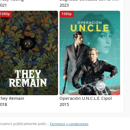
021
2023
1080p
1080p
They Remain
Operación U.N.C.L.E. Cipol
018
2015
icamos públicamente pelíc...
Terminos y condiciones