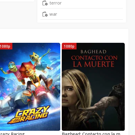
terror
war
1080p
1080p
razy Racing
Baghead: Contacto con la muerte