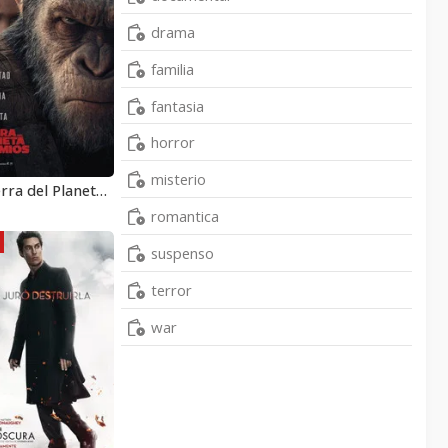
drama
familia
fantasia
horror
misterio
La Guerra del Planeta de los Simios
romantica
suspenso
terror
war