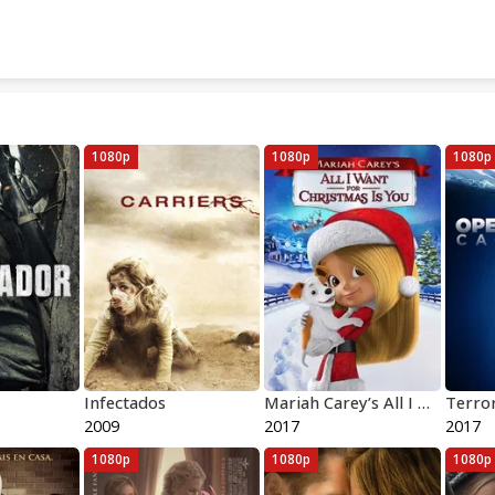
1080p
1080p
1080p
Infectados
Mariah Carey’s All I Want for Christmas Is You
Terro
2009
2017
2017
1080p
1080p
1080p