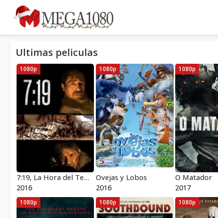
Ultimas peliculas
1080p
1080p
1080p
7:19, La Hora del Temblor
Ovejas y Lobos
O Matador
2016
2016
2017
1080p
1080p
1080p