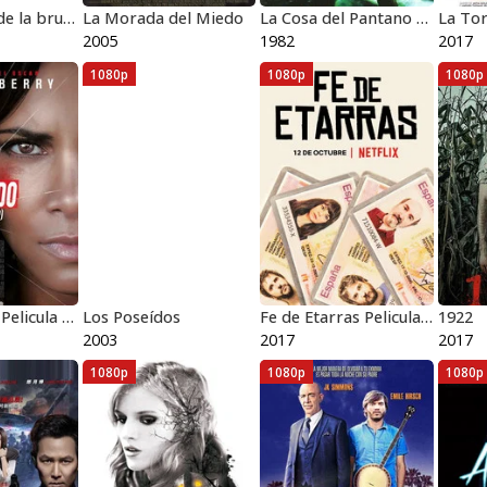
El proyecto de la bruja de Blair
La Morada del Miedo
La Cosa del Pantano Pelicula Completa HD 1080p [MEGA] [LATINO] 1982
La Tor
2005
1982
2017
1080p
1080p
1080p
Secuestrado Pelicula Completa HD 1080p [MEGA] [LATINO] 2017
Los Poseídos
Fe de Etarras Pelicula Completa HD 1080p [MEGA] [LATINO] 2017
1922
2003
2017
2017
1080p
1080p
1080p