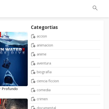
Categortias
accion
animacion
anime
aventura
biografia
ciencia ficcion
r Profundo
comedia
crimen
documental