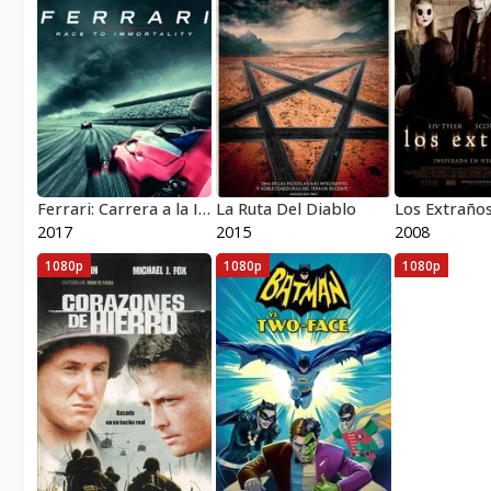
Ferrari: Carrera a la Inmortalidad
La Ruta Del Diablo
Los Extraño
2017
2015
2008
1080p
1080p
1080p