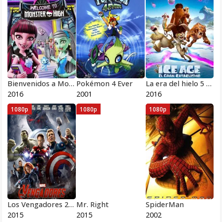
Bienvenidos a Monster High Pelicula Completa HD 1080 [MEGA] [LATINO]
Pokémon 4 Ever
La era del hielo 5 Choque de mundos
2016
2001
2016
1080p
1080p
1080p
Los Vengadores 2 La era de Ultrón 3D
Mr. Right
SpiderMan
2015
2015
2002