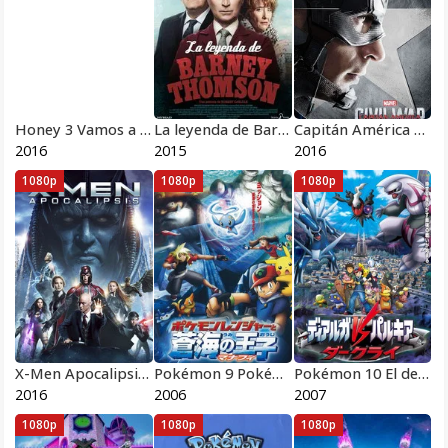
Honey 3 Vamos a Bailar Pelicula Completa HD 1080 [MEGA] [LATINO]
La leyenda de Barney Thomson Pelicula Completa HD 1080 [MEGA] [LATINO]
Capitán América 3 Civil War
2016
2015
2016
1080p
1080p
1080p
X-Men Apocalipsis Pelicula Completa HD 1080 [MEGA] [LATINO]
Pokémon 9 Pokémon Ranger y el Templo del Mar
Pokémon 10 El desafío de Darkrai
2016
2006
2007
1080p
1080p
1080p