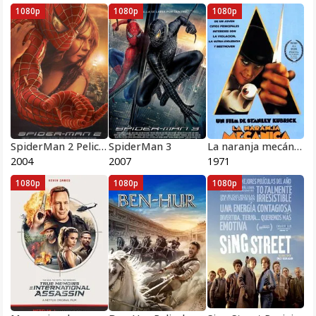
1080p
1080p
1080p
SpiderMan 2 Pelicula Completa HD 1080p [MEGA] [LATINO]
SpiderMan 3
La naranja mecánica
2004
2007
1971
1080p
1080p
1080p