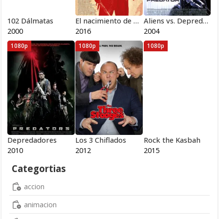
102 Dálmatas
El nacimiento de una nación
Aliens vs. Depredador
2000
2016
2004
1080p
1080p
1080p
Depredadores
Los 3 Chiflados
Rock the Kasbah
2010
2012
2015
Categortias
accion
animacion