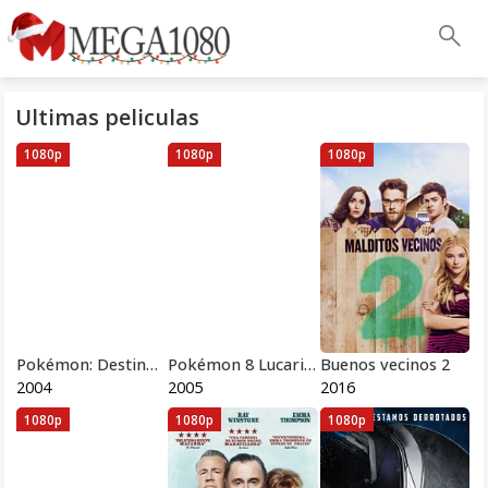
Ultimas peliculas
1080p
1080p
1080p
Pokémon: Destino Deoxys
Pokémon 8 Lucario y el misterio de Mew Pelicula Completa HD 1080 [MEGA] [LATINO]
Buenos vecinos 2
2004
2005
2016
1080p
1080p
1080p