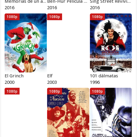
Memorias de un asesino internacional
Ben-Hur Pelicula Completa HD 1080p [MEGA] [LATINO]
Sing Street Reviviendo los 80s
2016
2016
2016
1080p
1080p
1080p
El Grinch
Elf
101 dálmatas
2000
2003
1996
1080p
1080p
1080p