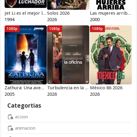
Jet Li es el mejor luchador 1994
Solos 2026
Las mujeres arriba 2000
1994
2026
2000
1080p
1080p
1080p
Zathura: Una aventura espacial 2005
Turbulencia en la oficina 2026
México 86 2026
2005
2026
2026
Categortias
accion
animacion