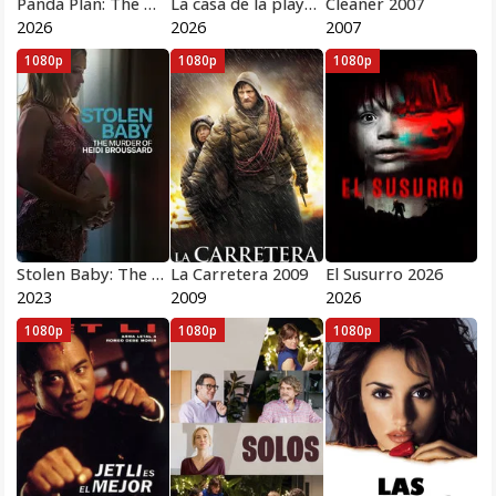
Panda Plan: The Magical Tribe 2026
La casa de la playa 2026
Cleaner 2007
2026
2026
2007
1080p
1080p
1080p
Stolen Baby: The Murder of Heidi Broussard 2023
La Carretera 2009
El Susurro 2026
2023
2009
2026
1080p
1080p
1080p