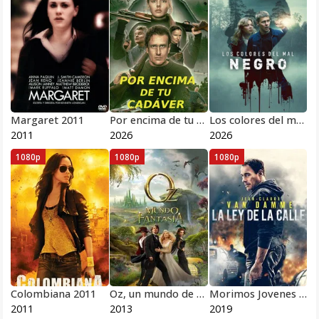
Margaret 2011
Por encima de tu cadáver 2026
Los colores del mal: Negro 2026
2011
2026
2026
1080p
1080p
1080p
Colombiana 2011
Oz, un mundo de fantasía 2013
Morimos Jovenes 2019
2011
2013
2019