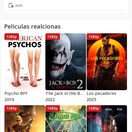
war
Peliculas realcionas
1080p
1080p
1080p
Psycho BFF
The Jack in the Box: El Despertar
Los pecadores
2019
2022
2025
1080p
1080p
1080p