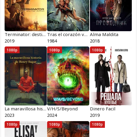
Terminator: destino oscuro
Tras el corazón verde 1984
Alma Maldita
2019
1984
2018
1080p
1080p
1080p
La maravillosa historia de Henry Sugar
V/H/S/Beyond
Dinero Facil
2023
2024
2019
1080p
1080p
1080p