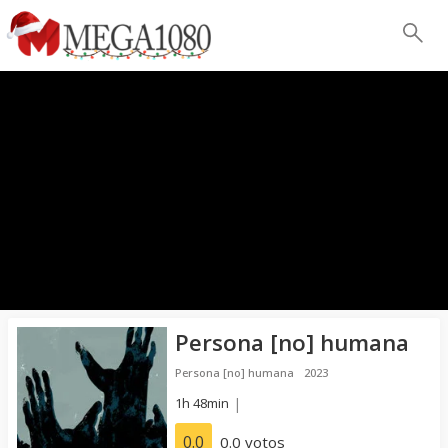
Persona [no] humana
Persona [no] humana
2023
1h 48min
|
0.0
0.0 votos