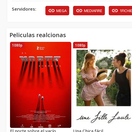
Servidores:
MEGA
MEDIAFIRE
1FICHI
Peliculas realcionas
1080p
1080p
El norte sobre el vacío
Una Chica fácil