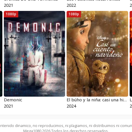
2021
2022
2
1080p
1080p
Demonic
El búho y la niña: casi una historia navideña
2021
2024
2
ntenido dinamico, no reproducimos, ni plagiamos, ni distribuimos ni comun
Mega1080 2026 Todos los derechos reservados.