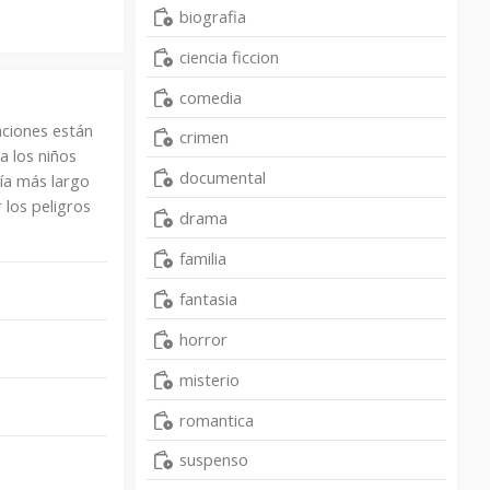
biografia
ciencia ficcion
comedia
aciones están
crimen
a los niños
documental
día más largo
 los peligros
drama
familia
fantasia
horror
misterio
romantica
suspenso