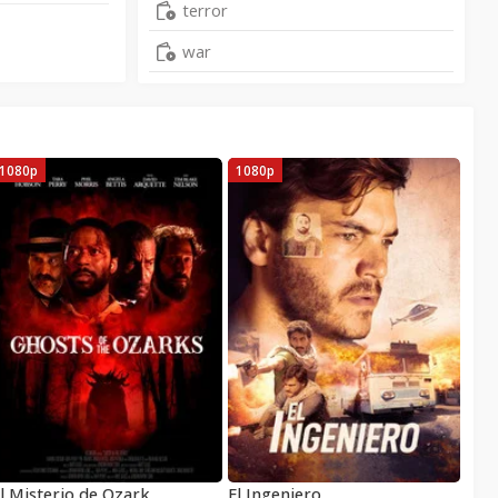
terror
war
1080p
1080p
l Misterio de Ozark
El Ingeniero