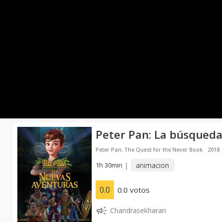
Peter Pan: La búsqueda
Peter Pan: The Quest for the Never Book
2018
1h 30min
|
animacion
0.0
0.0 votos
Chandrasekharan