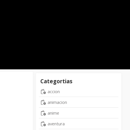
Categortias
accion
animacion
anime
aventura