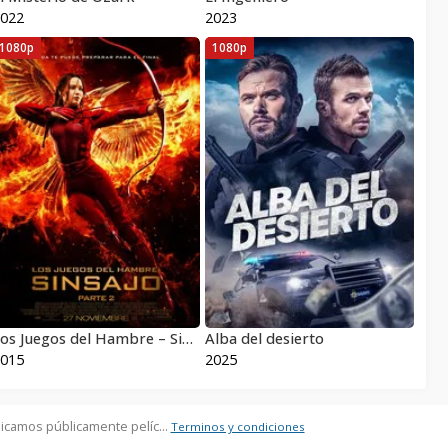
022
2023
1080p
1080p
Los Juegos del Hambre – Sinsajo Parte 2 Pelicula Completa HD 1080 [MEGA] [LATINO]
Alba del desierto
015
2025
icamos públicamente pelíc...
Terminos y condiciones