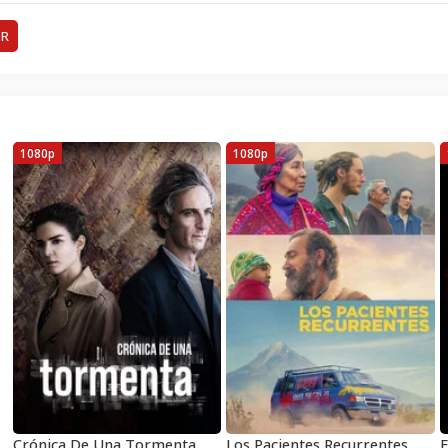
ER
1080p
1080p
Crónica De Una Tormenta
Los Pacientes Recurrentes
E