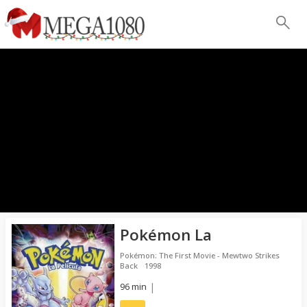
Pokémon La
Pokémon: The First Movie - Mewtwo Strikes
Back
1998
96 min
|