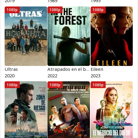
2019
1989
1995
1080p
1080p
1080p
Ultras
Atrapados en el bosque
Eileen
2020
2022
2023
1080p
1080p
1080p