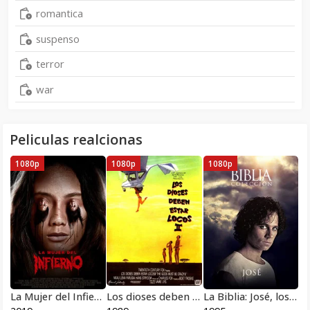
romantica
suspenso
terror
war
Peliculas realcionas
1080p
1080p
1080p
La Mujer del Infierno
Los dioses deben estar locos 2 1989
La Biblia: José, los sueños del faraón