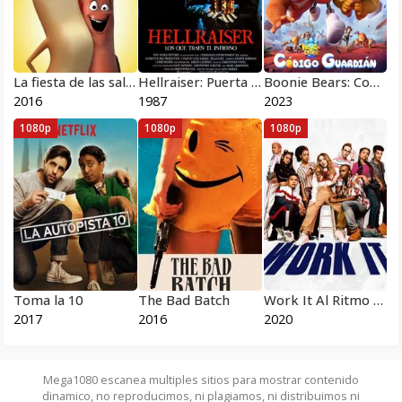
La fiesta de las salchichas
Hellraiser: Puerta al infierno 1987
Boonie Bears: Codigo Guardian
2016
1987
2023
1080p
1080p
1080p
Toma la 10
The Bad Batch
Work It Al Ritmo de los Sueños
2017
2016
2020
Mega1080 escanea multiples sitios para mostrar contenido
dinamico, no reproducimos, ni plagiamos, ni distribuimos ni