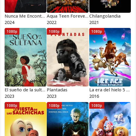
Nunca Me Encontrarás
Aqua Teen Forever: Plantasm
Chilangolandia
2024
2022
2021
1080p
1080p
1080p
El sueño de la sultana
Plantadas
La era del hielo 5 Choque de mundos
2023
2023
2016
1080p
1080p
1080p