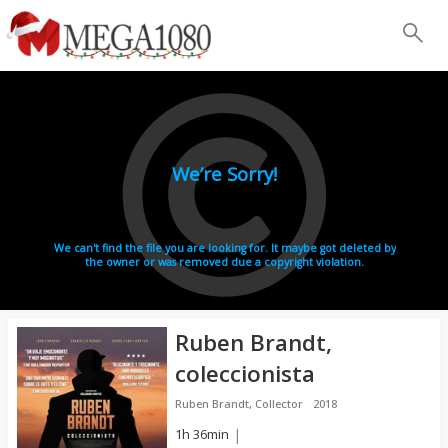
Ruben Brandt,
coleccionista
Ruben Brandt, Collector
2018
1h 36min
|