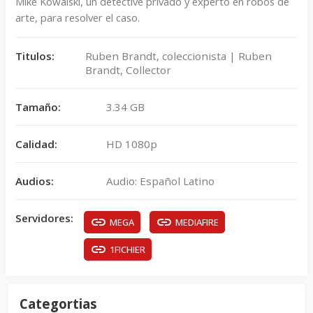
Mike Kowalski, un detective privado y experto en robos de
arte, para resolver el caso.
Titulos:
Ruben Brandt, coleccionista | Ruben
Brandt, Collector
Tamaño:
3.34 GB
Calidad:
HD 1080p
Audios:
Audio: Español Latino
Servidores:
MEGA
MEDIAFIRE
1FICHIER
Categortias