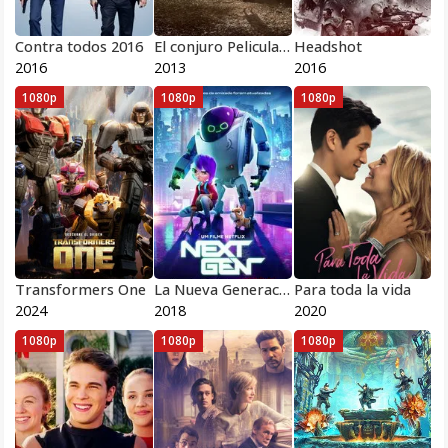
Contra todos 2016
El conjuro Pelicula Completa HD 1080 [MEGA] [LATINO]
Headshot
2016
2013
2016
1080p
1080p
1080p
Transformers One
La Nueva Generación
Para toda la vida
2024
2018
2020
1080p
1080p
1080p