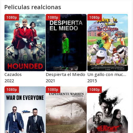
Peliculas realcionas
1080p
1080p
1080p
Cazados
Despierta el Miedo
Un gallo con muchos Huevos
2022
2021
2015
1080p
1080p
1080p