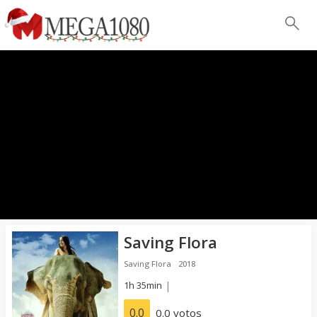
Saving Flora
Saving Flora
2018
1h 35min
|
0.0
0.0 votos