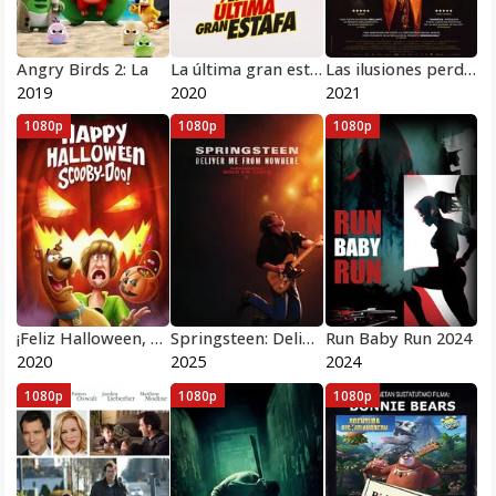
Angry Birds 2: La
La última gran estafa
Las ilusiones perdidas
2019
2020
2021
1080p
1080p
1080p
¡Feliz Halloween, Scooby-Doo!
Springsteen: Deliver Me from Nowhere 2025
Run Baby Run 2024
2020
2025
2024
1080p
1080p
1080p