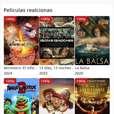
Peliculas realcionas
1080p
1080p
1080p
Monsters: El infierno del dragón
13 días, 13 noches 2025
La Balsa
2024
2025
2020
1080p
1080p
1080p