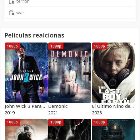
terror
war
Peliculas realcionas
1080p
1080p
1080p
John Wick 3 Parabellum
Demonic
El Último Niño de la Tierra
2019
2021
2023
1080p
1080p
1080p