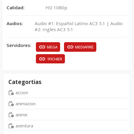
Calidad:
HD 1080p
Audios:
Audio #1: Español Latino AC3 5.1 | Audio
#2: Ingles AC3 5.1
Servidores:
MEGA
MEDIAFIRE
1FICHIER
Categortias
accion
animacion
anime
aventura