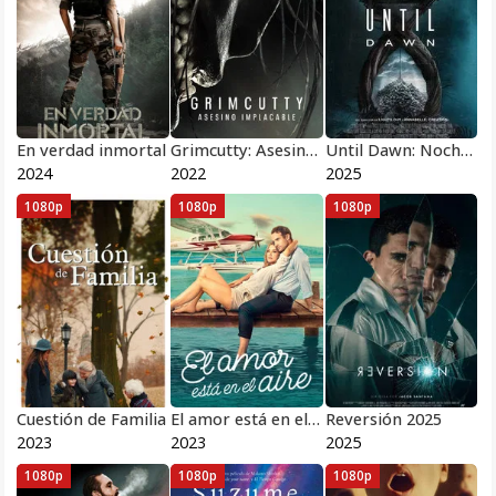
En verdad inmortal
Grimcutty: Asesino implacable
Until Dawn: Noche de terror
2024
2022
2025
1080p
1080p
1080p
Cuestión de Familia
El amor está en el aire
Reversión 2025
2023
2023
2025
1080p
1080p
1080p