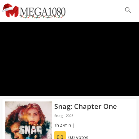
Snag: Chapter One
Snag
2023
1h 27min
|
0.0
0.0 votos