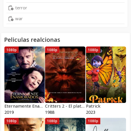
terror
war
Peliculas realcionas
1080p
1080p
1080p
Eternamente Enamorados
Critters 2 - El plato principal 1988
Patrick
2019
1988
2023
1080p
1080p
1080p