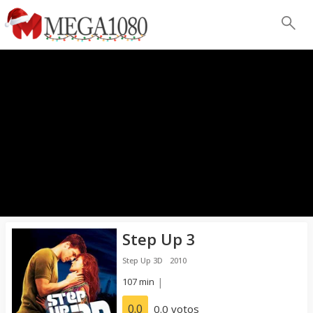
Step Up 3
Step Up 3D
2010
107 min
|
0.0
0.0 votos