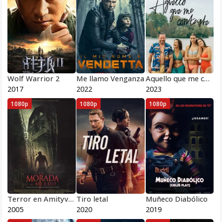
Wolf Warrior 2
Me llamo Venganza
Aquello que me contaste
2017
2022
2023
1080p
1080p
1080p
Terror en Amityville
Tiro letal
Muñeco Diabólico
2005
2020
2019